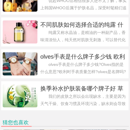
售 为都市皇后的肌肤致以奢润宠
说起WHOO后相信很多人还不太了解，事实
上韩国WHOO后属于护肤名品，深受时髦精们追
爱
捧。10月21日，韩国高端护肤品牌Whoo后正式
开启2020天猫双11预售，为都市皇后的肌肤致以
不同肌肤如何选择合适的纯露 什
奢润宠爱，以全新的节
么牌子纯露效果好对护肤有用
纯露又称水晶油，是精油的一种副产品，香
味清淡怡人，纯天然对肌肤无刺激，可以替代化
妆水，深受时髦精们青睐。那么，不同肌肤如何
选择合适的纯露?什么牌子纯露效果好对护肤有
olves手表是什么牌子多少钱 欧利
用?接下来，大家就和小编一起来看看吧
时手表质量怎样是名牌吗
olves手表是什么牌子多少钱?Olves指的是
什么意思?欧利时手表质量怎样?olves是名牌吗?
欧利时手表的档次是什么?相信很多小伙伴至今
都还不太清楚，接下来大家就和小编一起来看看
换季补水护肤装备哪个牌子好 草
吧。olves欧利
本品牌佰草集从根本给肌肤最温柔
我们的皮肤之所以会出现缺水，主要是因为
天气干燥、饮食习惯及环境污染，缺水则会导致
护理
诸多皮肤问题，譬如：起皮、干燥、暗沉、无光
泽等，特别是秋季，很多人的肌肤因无法适应温
猜您也喜欢
差变化，从而变化出过敏起皮状况。那么