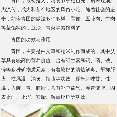
青团，最初是为了清明节祭祀祖先，后来逐渐广
为流传，成为和各个地区的风俗小吃。随着社会的进
步，如今青团的做法多种多样，譬如：五花肉、牛肉
等荤馅料的，豆沙、青菜等素馅料的。
青团的功效与作用
青团，主要是由艾草和糯米制作而成的，其中艾
草具有较高的营养价值，含有维生素和钙、磷、铁、
锌等多种矿物质元素，有着较好的清热解毒、平抑肝
火、祛风湿、消炎、镇咳等功效，糯米则味甘、性
温，入脾、胃、肺经，具有补中益气、养胃健脾、固
表止汗、止泻、安胎、解毒疗疮等功效。