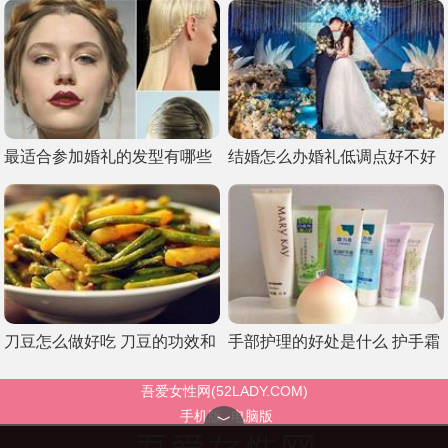
最适合参加婚礼的发型有哪些 
结婚怎么办婚礼低调点好不好 
女人参加婚礼这样整理头发最
婚礼越低调婚姻越稳定
仙气
刀豆怎么做好吃 刀豆的功效和
手部护理的好处是什么 护手霜
作用
哪个牌子好可以擦脸吗
吾爱女性网(52LADY.COM)
手机版
电脑版
﹀