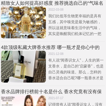
满目的香水世界中什么牌子的香
精致女人如何提高好感度 推荐挑选自己的“气味名
水才更
片”香水
2022-03-08
我们比低等生物更幸福的是具有
五感，其中嗅觉是最为敏感的，
所以这就意味着生活中的气味，
其实是唤醒我们机体记忆的一把
钥匙，可以是淡淡的洗衣粉的清
香味，也可以是浓郁的烟草味，
4款顶级私藏大牌香水推荐 哪一瓶才是你心中的
甚至是清新的茉莉花香味，因为
YYDS
2021-12-08
这些
有人说“闻香识女人”，人生的第一
支香水，是自己的“启蒙香”，也是
自己灵魂的味道。那么，怎样的
香水适合自己呢?哪一瓶香水才是
你心中的YYDS?CELINE
香水品牌排行榜前十名是什么 香水究竟有没有保
质期
2021-07-17
记得曾有人说“闻香识女人，没有