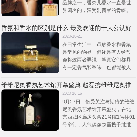
品牌之一，香奈儿香水一直是世
界闻名的，深受消费者的青睐。
那么，香奈儿香水哪款最好闻又
持久?五款好闻又持久的香奈儿香
香氛和香水的区别是什么 最受欢迎的十大公认好
水推荐。接下来，大家就和小编
闻香水推荐
2020-10-21
一
在日常生活中，虽然香水和香氛
是常见的物品，但还是有人经常
会将这两者弄混，毕竟它们都具
有一定香气和香味，也都能被人
的嗅觉或味觉感知。那么，香水
是什么?香氛是什么?香水和香氛
维维尼奥香氛艺术馆开幕盛典 赵磊携维维尼奥推
有什么区别?市面上比较著名的香
出限量联名款香水礼盒
2020-10-15
9月27日，倍受关注与期待的维维
尼奥香氛艺术馆开幕盛典，在北
京西城区廊房头条21号院1号楼01
号举行，人气偶像赵磊携手维维
尼奥推出限量联名款香水礼盒。