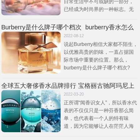
日常生活中不可或缺的一部分，
已经成为时尚界的一种标志。无
论是男性还是女性，香水都能为
我们增添魅力和自信。我将为您
Burberry是什么牌子哪个档次  burberry香水怎么
介绍一些有名的香水品牌，带您
样多少钱
2022-08-12
探索
说起Burberry相信大家都不陌生，
以优雅高贵的韵味，一直占据国
际市场中重要的位置。那么，
burberry是什么牌子哪个档次?
burberry香水怎么样多少钱?接下
来，大家就和小编一起来看看
全球五大奢侈香水品牌排行 宝格丽古驰阿玛尼上
吧。BU
榜
2022-03-20
正所谓“闻香识女人”，所以香水代
表的不仅仅只是一种芬香那么简
单，也代表着一个人的特有味
道，因为它能够让人在茫茫人海
中分别出不用的你，只是在琳琅