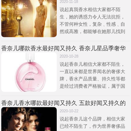
好用吗
2020-11-18
说起真我香水相信大家都不陌
生，她的诱惑力令人无法抗拒，
不管何种女性，复杂﹑性感﹑自
然或高雅，都能够在她那儿找到
自己。那么，真我香水是什么牌
子?Dior迪奥真我香水系列怎样好
香奈儿哪款香水最好闻又持久 香奈儿星品季奢华
用吗?迪奥香水哪款最受欢迎?
精萃礼盒套装被刷爆
2020-10-28
说起香奈儿相信大家都不陌生，
一直以来都是世界闻名的奢侈大
牌，香水产品质量、持久性等都
是经过消费者严格验证，属于国
际香水一线品牌。那么，香奈儿
哪款香水最好闻又持久?香奈儿星
香奈儿香水哪款最好闻又持久 五款好闻又持久的
品季奢华精萃奢宠礼盒套装被刷
香奈儿香水推荐
2020-10-22
爆
说起香奈儿这个品牌，相信大家
已经不陌生了，作为世界奢侈品