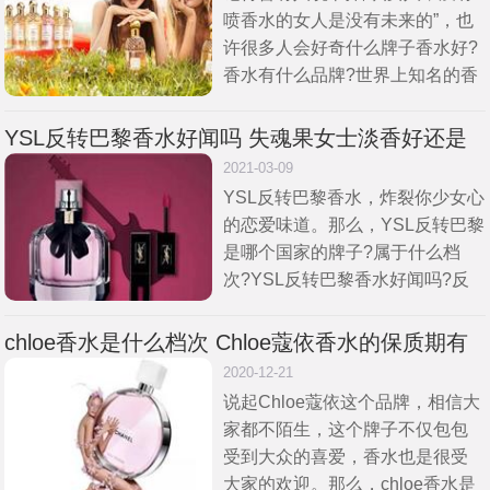
喷香水的女人是没有未来的”，也
许很多人会好奇什么牌子香水好?
香水有什么品牌?世界上知名的香
水品牌有哪些?香水究竟有没有保
质期?香水品牌排行榜前十名
YSL反转巴黎香水好闻吗 失魂果女士淡香好还是
浓香好
2021-03-09
YSL反转巴黎香水，炸裂你少女心
的恋爱味道。那么，YSL反转巴黎
是哪个国家的牌子?属于什么档
次?YSL反转巴黎香水好闻吗?反
转巴黎淡香好还是浓香好?YSL反
转巴黎香水适合什么人?接下来，
chloe香水是什么档次 Chloe蔻依香水的保质期有
大家就和小编一
多久
2020-12-21
说起Chloe蔻依这个品牌，相信大
家都不陌生，这个牌子不仅包包
受到大众的喜爱，香水也是很受
大家的欢迎。那么，chloe香水是