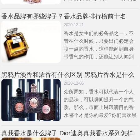
哪国品牌?chloe香水是什么档次?
chloe香水哪款比较好闻?Chloe质
香水品牌有哪些牌子？香水品牌排行榜前十名
2020-12-21
香水是女生们的必备品之一，不
管在什么时候，只要出门必定会
喷一点的香水，这样能起到自身
带香气的作用，还能让别人闻到
有着一种优美的感觉，但是香水
品牌有太多太多了，很多人不知
黑鸦片淡香和浓香有什么区别 黑鸦片香水是什么
道该怎么去选择，自己选择又怕
牌子好闻吗
2020-12-06
选择
众所周知，香水可以代表一个人
的品味，可以瞬间提升一个的气
质。那么，市面上琳琅满目的香
水哪个才是你的最爱?你们喜欢黑
鸦片香水吗?黑鸦片香水是什么牌
子呢?黑鸦片香水有几种?黑鸦片
真我香水是什么牌子 Dior迪奥真我香水系列怎样
香水是男士还是女士?黑鸦片