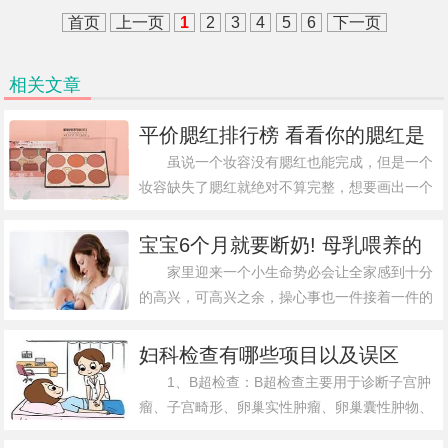
由于这次维维尼奥将大师艺术花
首页
上一页
1
2
3
4
5
6
下一页
园系列的香水瓶等比放大
相关文章
平价腮红排行榜 看看你的腮红是
否榜上有名?
虽说一个妆容没有腮红也能完成，但是一个
妆容缺失了腮红就绝对不算完整，想要画出一个
提气色又元气满满的妆容是绝对不能少了腮红的
加持的，腮红是一个妆容的点睛之笔也是这个妆
宝宝6个月就要断奶! 母乳喂养的
容的灵魂所在。知道了腮红的重要性现在
好处远比你想象的多, 别傻傻不知
家里迎来一个小生命势必会让全家感到十分
的高兴，可高兴之余，操心事也一件接着一件的
来，比如照顾宝宝的问题，一些新手爸妈，对于
照顾宝宝都没什么经验，所以，常常只能听从身
妇科检查有哪些项目以及误区
边老人的经验和方法来照顾宝宝。而在这
1、B超检查：B超检查主要用于诊断子宫肿
瘤、子宫畸形、卵巢实性肿瘤、卵巢囊性肿物、
盆腔内炎性肿块或脓肿、早期妊娠、流产和死