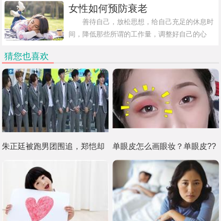
胎、宫外孕、葡萄胎等疾病，以便做到防患于未
女性如何预防衰老
然。2、宫颈刮片检查：宫颈刮片检查是
善待自己，放松思想，给自己充足的休息时
间，降低那些所谓的工作量，调整好自己的心
态，让我们的身心能够愉快的承受工作的负荷，
猜您也喜欢
多参加休闲娱乐的活动，才会让我们的身体恢复
活力与动力，这样才能更好的预防早衰。首
朱正廷被跑男团围追，郑恺却
单眼皮怎么画眼妆？单眼皮??
说了这九个字！
眼妆的简单方法